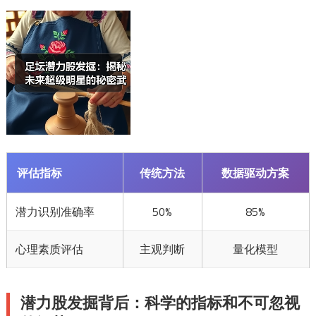
评估指标
传统方法
数据驱动方案
潜力识别准确率
50%
85%
心理素质评估
主观判断
量化模型
潜力股发掘背后：科学的指标和不可忽视