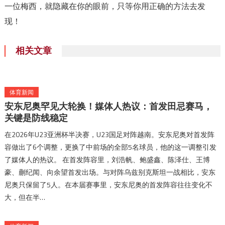
一位梅西，就隐藏在你的眼前，只等你用正确的方法去发
现！
相关文章
体育新闻
安东尼奥罕见大轮换！媒体人热议：首发田忌赛马，
关键是防线稳定
在2026年U23亚洲杯半决赛，U23国足对阵越南。安东尼奥对首发阵
容做出了6个调整，更换了中前场的全部5名球员，他的这一调整引发
了媒体人的热议。 在首发阵容里，刘浩帆、鲍盛鑫、陈泽仕、王博
豪、蒯纪闻、向余望首发出场。与对阵乌兹别克斯坦一战相比，安东
尼奥只保留了5人。在本届赛事里，安东尼奥的首发阵容往往变化不
大，但在半…