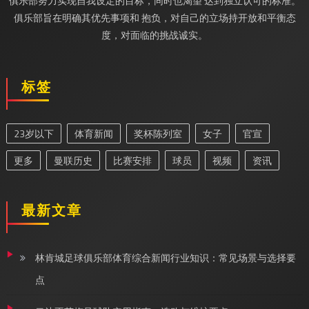
俱乐部努力实现自我设定的目标，同时也渴望 达到独立认可的标准。
俱乐部旨在明确其优先事项和 抱负，对自己的立场持开放和平衡态
度，对面临的挑战诚实。
标签
23岁以下
体育新闻
奖杯陈列室
女子
官宣
更多
曼联历史
比赛安排
球员
视频
资讯
最新文章
林肯城足球俱乐部体育综合新闻行业知识：常见场景与选择要
点