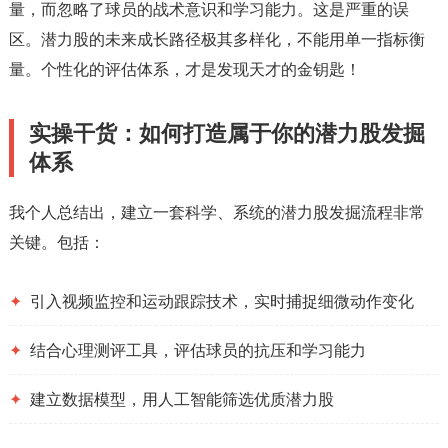
量，而忽略了球员的战术意识和学习能力。这是严重的误
区。潜力股的未来成长路径极其多样化，不能用单一指标衡
量。个性化的评估体系，才是发现天才的金钥匙！
实操干货：如何打造属于你的潜力股发掘
体系
我个人总结出，建立一套科学、系统的潜力股发掘流程非常
关键。包括：
✦
引入视频监控和运动跟踪技术，实时捕捉细微动作变化
✦
结合心理测评工具，评估球员的抗压和学习能力
✦
建立数据模型，用人工智能筛选优质潜力股