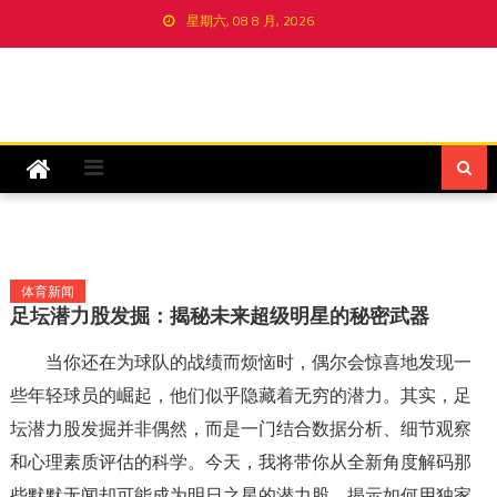
Skip
星期六, 08 8 月, 2026
to
content
体育新闻
足坛潜力股发掘：揭秘未来超级明星的秘密武器
当你还在为球队的战绩而烦恼时，偶尔会惊喜地发现一
些年轻球员的崛起，他们似乎隐藏着无穷的潜力。其实，足
坛潜力股发掘并非偶然，而是一门结合数据分析、细节观察
和心理素质评估的科学。今天，我将带你从全新角度解码那
些默默无闻却可能成为明日之星的潜力股，揭示如何用独家