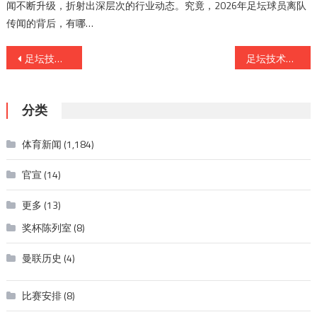
闻不断升级，折射出深层次的行业动态。究竟，2026年足坛球员离队
传闻的背后，有哪…
文
足坛技术流前锋揭秘：如何打造全能进攻机器
足坛技术流的发展：为何细节决定未来
章
导
分类
航
体育新闻
(1,184)
官宣
(14)
更多
(13)
奖杯陈列室
(8)
曼联历史
(4)
比赛安排
(8)