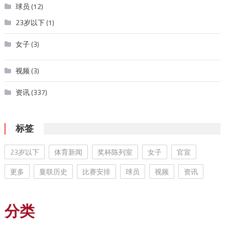
球员
(12)
23岁以下
(1)
女子
(3)
视频
(3)
资讯
(337)
标签
23岁以下
体育新闻
奖杯陈列室
女子
官宣
更多
曼联历史
比赛安排
球员
视频
资讯
分类