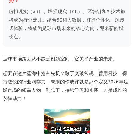
势？
虚拟现实（VR）、增强现实（AR）、区块链和AI技术都
将成为行业宠儿。结合5G和大数据，打造个性化、沉浸
式体验，将成为足球市场未来的核心方向，迎来新的增
长点。
足球市场策划从不缺乏创新空间，它关乎产业的未来。
想要在这片蓝海中抢占先机？敢于突破常规，善用科技，保
持敏锐的行业洞察力，未来的你或许就是那个定义2026年足
球市场的领军人物。别忘了，持续学习和实践，才是成长的
永恒动力！