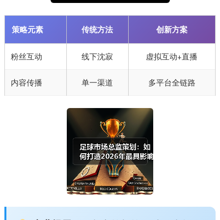
策略元素
传统方法
创新方案
粉丝互动
线下沈寂
虚拟互动+直播
内容传播
单一渠道
多平台全链路