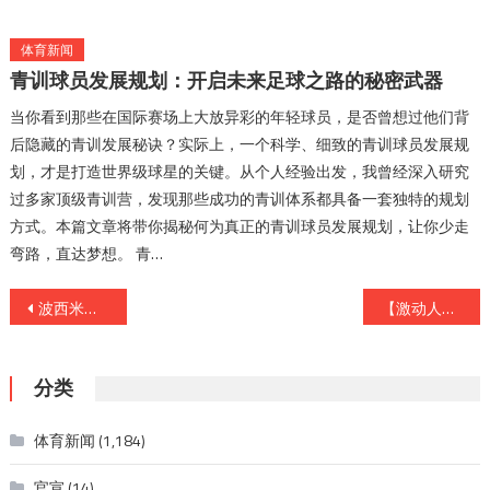
体育新闻
青训球员发展规划：开启未来足球之路的秘密武器
当你看到那些在国际赛场上大放异彩的年轻球员，是否曾想过他们背
后隐藏的青训发展秘诀？实际上，一个科学、细致的青训球员发展规
划，才是打造世界级球星的关键。从个人经验出发，我曾经深入研究
过多家顶级青训营，发现那些成功的青训体系都具备一套独特的规划
方式。本篇文章将带你揭秘何为真正的青训球员发展规划，让你少走
弯路，直达梦想。 青…
文
波西米亚德比特色：解密篮球场上的自由灵魂
【激动人心！揭秘足坛经典逆转比赛背后的不败神话】
章
导
分类
航
体育新闻
(1,184)
官宣
(14)