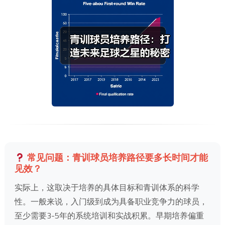
常见问题：青训球员培养路径要多长时间才能
见效？
实际上，这取决于培养的具体目标和青训体系的科学
性。一般来说，入门级到成为具备职业竞争力的球员，
至少需要3-5年的系统培训和实战积累。早期培养偏重