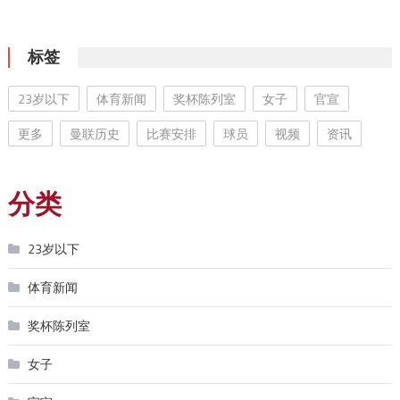
标签
23岁以下
体育新闻
奖杯陈列室
女子
官宣
更多
曼联历史
比赛安排
球员
视频
资讯
分类
23岁以下
体育新闻
奖杯陈列室
女子