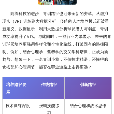
随着科技的进步，青训路径也迎来全新的变革。从虚拟
现实（VR）训练到大数据分析，传统的人才培养模式正被重
新定义。数据显示，利用大数据分析球员潜力与弱点，青训
成功率提升了41%。与此同时，一些行业内幕显示，未来的青
训球员培养更强调多样化和个性化路线，打破固有的路径限
制。例如，结合心理学、营养学的交叉学科培训，正成为新
趋势。想象一下，一名青训小将，不仅技术精湛，还懂得膳
食搭配和心理调节，能否在职业道路上走得更远？
培养路径要
传统路径
创新路径
素
技术训练深度
强调技能练
结合心理和战术思维
习