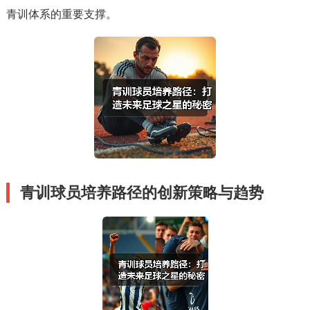
青训体系的重要支撑。
青训球员培养路径的创新策略与趋势