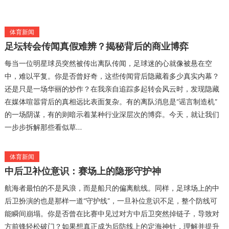
体育新闻
足坛转会传闻真假难辨？揭秘背后的商业博弈
每当一位明星球员突然被传出离队传闻，足球迷的心就像被悬在空
中，难以平复。你是否曾好奇，这些传闻背后隐藏着多少真实内幕？
还是只是一场华丽的炒作？在我亲自追踪多起转会风云时，发现隐藏
在媒体喧嚣背后的真相远比表面复杂。有的离队消息是“谣言制造机”
的一场阴谋，有的则暗示着某种行业深层次的博弈。今天，就让我们
一步步拆解那些看似草…
体育新闻
中后卫补位意识：赛场上的隐形守护神
航海者最怕的不是风浪，而是船只的偏离航线。同样，足球场上的中
后卫扮演的也是那样一道“守护线”，一旦补位意识不足，整个防线可
能瞬间崩塌。你是否曾在比赛中见过对方中后卫突然掉链子，导致对
方前锋轻松破门？如果想真正成为后防线上的定海神针，理解并提升