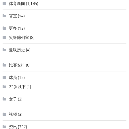
航
体育新闻
(1,184)
官宣
(14)
更多
(13)
奖杯陈列室
(8)
曼联历史
(4)
比赛安排
(8)
球员
(12)
23岁以下
(1)
女子
(3)
视频
(3)
资讯
(337)