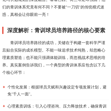
们的青训体系究竟有何不同？不要被“一刀切”的传统模式迷
惑，真相会让你眼前一亮！
深度解析：青训球员培养路径的核心要素
青训球员培养路径的成功，关键在于构建一套科学严谨
且贴合实际的成长模型。不能一味追求技术纯熟，却忽略心
理素质塑造；也不能只强调体能训练，而忽视战术思维的培
养。真实案例告诉我们，一个典型的青训体系应包含以下几
个核心环节：
✦
个性化发展：根据球员天赋和兴趣设定专项发展计划，避
免“千人一面”。
✦
心理素质训练：引入心理咨询、压力释放技术，确保青训