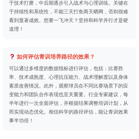
于技术打磨，中后期逐步引入战术与心理训练。关键在
于持续性和系统性，不能三天打鱼两天晒网，否则很难
看到显著成效。想要一飞冲天？坚持和科学并行才是硬
道理！
如何评估青训培养路径的效果？
可以通过多维度的数据指标进行评估，包括：比赛胜
率、技术成熟度、心理抗压能力、战术理解度以及身体
素质改善情况。此外，观察球员在不同比赛场景下的应
变能力和团队合作表现也至关重要。行业专家建议，每
半年进行一次全面评估，并根据结果调整培训计划，从
而实现动态优化。相信科学的路径评估，能让青训效果
事半功倍！