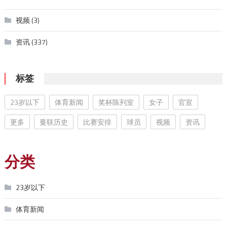
视频
(3)
资讯
(337)
标签
23岁以下
体育新闻
奖杯陈列室
女子
官宣
更多
曼联历史
比赛安排
球员
视频
资讯
分类
23岁以下
体育新闻