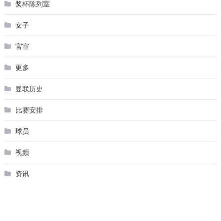
奖杯陈列室
女子
官宣
更多
曼联历史
比赛安排
球员
视频
资讯