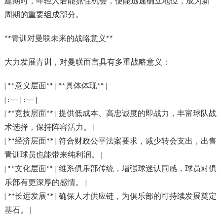
建期时，年轻人若能抓住机会，便能迅速确立地位，成为新
周期的重要组成部分。
**青训对曼联未来的战略意义**
大力发展青训，对曼联而言具有多重战略意义：
| **意义层面** | **具体体现** |
| :— | :— |
| **竞技层面** | 提供低成本、高忠诚度的即战力，丰富球队战
术选择，保持阵容活力。 |
| **经济层面** | 符合财政公平法案要求，减少转会支出，出售
青训球员也能带来纯利润。 |
| **文化层面** | 维系俱乐部传统，增强球迷认同感，球员对俱
乐部有更深厚的感情。 |
| **长远发展** | 确保人才供应链，为俱乐部的可持续发展奠定
基石。 |