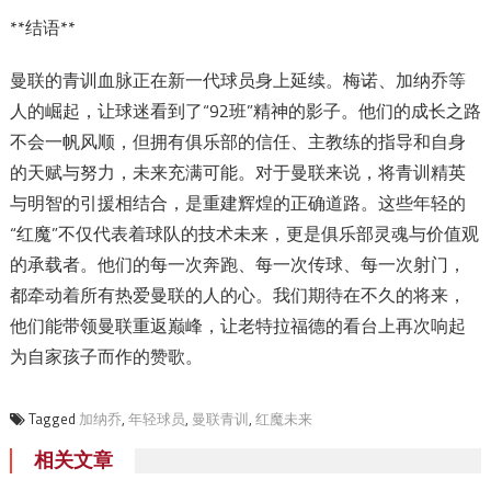
**结语**
曼联的青训血脉正在新一代球员身上延续。梅诺、加纳乔等
人的崛起，让球迷看到了“92班”精神的影子。他们的成长之路
不会一帆风顺，但拥有俱乐部的信任、主教练的指导和自身
的天赋与努力，未来充满可能。对于曼联来说，将青训精英
与明智的引援相结合，是重建辉煌的正确道路。这些年轻的
“红魔”不仅代表着球队的技术未来，更是俱乐部灵魂与价值观
的承载者。他们的每一次奔跑、每一次传球、每一次射门，
都牵动着所有热爱曼联的人的心。我们期待在不久的将来，
他们能带领曼联重返巅峰，让老特拉福德的看台上再次响起
为自家孩子而作的赞歌。
Tagged
加纳乔
,
年轻球员
,
曼联青训
,
红魔未来
相关文章