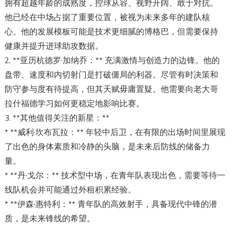
拥有超越年龄的成熟度，控球从容、视野开阔、敢于对抗。
他已经在中场占据了重要位置，被视为未来多年的建队核
心。他的发展模板可能是技术更细腻的博格巴，但需要保持
健康并提升进球助攻数据。
2. **亚历杭德罗·加纳乔：** 充满激情与创造力的边锋。他的
盘带、速度和内切射门是打破僵局的利器。尽管有时决策和
防守参与度有待提高，但其天赋毋庸置疑。他需要向老大哥
拉什福德学习如何更稳定地影响比赛。
3. **其他值得关注的新星：**
* **威利·坎布瓦拉：** 年轻中后卫，在有限的出场时间里展现
了出色的身体素质和冷静的头脑，是未来后防线的储备力
量。
* **丹·戈尔：** 技术型中场，在青年队表现出色，需要等待一
线队机会并可能通过外租积累经验。
* **伊森·惠特利：** 青年队的高效射手，具备现代中锋的潜
质，是未来锋线的希望。