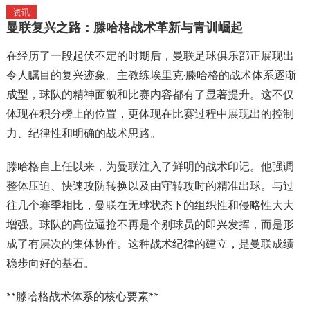
资讯
曼联复兴之路：滕哈格战术革新与青训崛起
在经历了一段起伏不定的时期后，曼联足球俱乐部正展现出
令人瞩目的复兴迹象。主教练埃里克·滕哈格的战术体系逐渐
成型，球队的精神面貌和比赛内容都有了显著提升。这不仅
体现在积分榜上的位置，更体现在比赛过程中展现出的控制
力、纪律性和明确的战术思路。
滕哈格自上任以来，为曼联注入了鲜明的战术印记。他强调
整体压迫、快速攻防转换以及由守转攻时的精准出球。与过
往几个赛季相比，曼联在无球状态下的组织性和侵略性大大
增强。球队的高位逼抢不再是个别球员的即兴发挥，而是形
成了有层次的集体协作。这种战术纪律的建立，是曼联成绩
稳步向好的基石。
**滕哈格战术体系的核心要素**