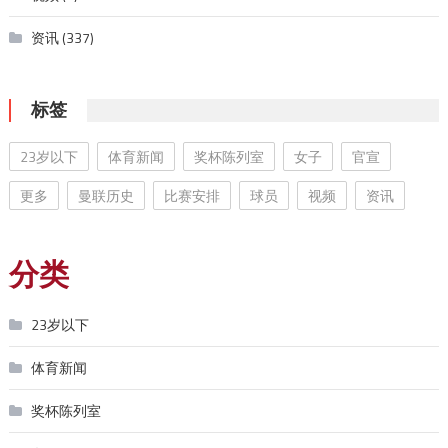
资讯
(337)
标签
23岁以下
体育新闻
奖杯陈列室
女子
官宣
更多
曼联历史
比赛安排
球员
视频
资讯
分类
23岁以下
体育新闻
奖杯陈列室