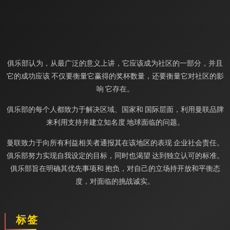
俱乐部认为，从最广泛的意义上讲，它应该成为社区的一部分，并且
它的成功应该 不仅要衡量它赢得的奖杯数量，还要衡量它对社区的影
响 它存在。
俱乐部的每个人都致力于解决区域、国家和 国际层面，利用曼联品牌
来利用支持并建立知名度 地球面临的问题。
曼联致力于向所有利益相关者通报其在该地区的表现 企业社会责任。
俱乐部努力实现自我设定的目标，同时也渴望 达到独立认可的标准。
俱乐部旨在明确其优先事项和 抱负，对自己的立场持开放和平衡态
度，对面临的挑战诚实。
标签