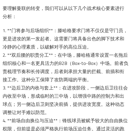
要理解曼联的转变，我们可以从以下几个战术核心要素进行
分析：
1. **门将参与后场组织**：滕哈格要求门将不仅仅是守门员，
更是进攻的第一发起者。这需要门将具备出色的脚下技术和
冷静的心理素质，以破解对手的高位压迫。
2. **双后腰的职责分工**：在中场，滕哈格通常设置一名拖后
组织核心和一名更具活力的B2B（Box-to-Box）中场。前者负
责梳理节奏和长传调度，后者则承担大量的拦截、前插和衔
接工作。这种分工保障了攻防两端的平衡。
3. **边后卫的内收与套上**：在进攻阶段，一侧边后卫往往会
内收至中场，形成临时的三中场，以增强中路的控制力和出
球点；另一侧边后卫则坚决前插，提供进攻宽度。这种动态
调整让对手难以防范。
4. **前场自由换位与压迫**：锋线球员被赋予较大的自由换位
权限，但前提是必须严格执行前场压迫任务。通过灵活的跑