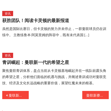
资讯
获胜团队！阅读卡灵顿的最新报道
虽然是国际比赛日，但卡灵顿的努力并未停止，一群曼联球员仍在训
练中。 主教练鲁本·阿莫里姆的阵容中，既有未代表国 […]
资讯
青训崛起：曼联新一代的希望之星
聚焦曼联青训体系，盘点当前从卡灵顿基地崛起并在一线队崭露头角
的希望之星，分析他们面临的机遇与挑战，并阐述青训成功对曼联竞
技、经济及文化长远战略的重要价值，展望红魔未来的根基。
文
曼联新赛季阵容深度解析：滕哈格如何打造红魔复兴基石
曼联新赛季阵容深度解析，滕哈格如何应对多线作战挑战
章