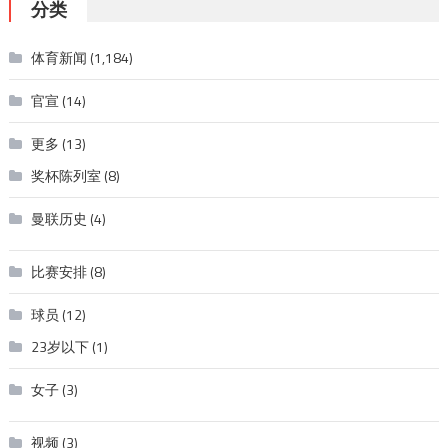
导
分类
航
体育新闻
(1,184)
官宣
(14)
更多
(13)
奖杯陈列室
(8)
曼联历史
(4)
比赛安排
(8)
球员
(12)
23岁以下
(1)
女子
(3)
视频
(3)