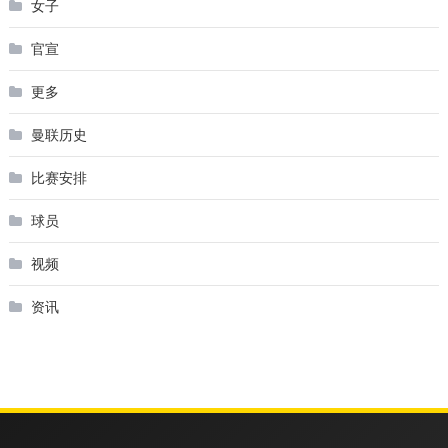
女子
官宣
更多
曼联历史
比赛安排
球员
视频
资讯