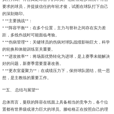
要求的球员，并提拔信任的年轻才俊，试图在球队打下自己
的深刻烙印。
* **主要挑战**：
* **阵容平衡**：在多个位置，主力与替补之间存在实力差
距，多线作战时可能面临考验。
* **伤病管理**：关键球员的伤病对球队战绩影响巨大，科学
的轮换和体能训练至关重要。
* **进攻效率**：将场面优势转化为进球，是上赛季未能解决
好的问题，新赛季需要显著改善。
* **更衣室凝聚力**：在成绩压力下，保持球队团结，统一思
想，是主教练的重要工作。
**五、 总结与展望**
总体而言，曼联的阵容在纸面上具备相当的竞争力，各个位
置都有世界级或潜力巨大的球员。滕哈格正在按照自己的理