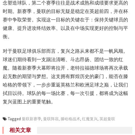
念塑造球队，第二个赛季往往是战术成熟和成绩要求更高的
时期。新赛季，曼联的目标无疑是稳定在英超前四，并在杯
赛中争取荣誉。实现这一目标的关键在于：保持关键球员的
健康、提升进攻终结效率、以及在中场实现更好的控制与平
衡。
对于曼联足球俱乐部而言，复兴之路从来都不是一帆风顺。
球迷们期待看到一支踢法清晰、斗志昂扬、团结一致的红
魔。随着新赛季大幕即将拉开，老特拉福德球场将再次承载
起无数的期望与梦想。这支拥有辉煌历史的豪门，能否在滕
哈格的带领下，一步步重返英格兰和欧洲足球之巅，让我们
拭目以待。球队的每一场比赛，每一次引援，都将成为这幅
复兴蓝图上的重要笔触。
Tagged
曼联新赛季
,
曼联阵容
,
滕哈格战术
,
红魔复兴
,
英超曼联
相关文章