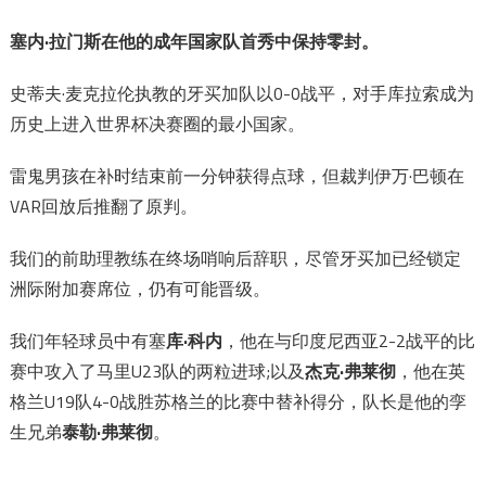
塞内·拉门斯在他的成年国家队首秀中保持零封。
史蒂夫·麦克拉伦执教的牙买加队以0-0战平，对手库拉索成为
历史上进入世界杯决赛圈的最小国家。
雷鬼男孩在补时结束前一分钟获得点球，但裁判伊万·巴顿在
VAR回放后推翻了原判。
我们的前助理教练在终场哨响后辞职，尽管牙买加已经锁定
洲际附加赛席位，仍有可能晋级。
我们年轻球员中有塞
库·科内
，他在与印度尼西亚2-2战平的比
赛中攻入了马里U23队的两粒进球;以及
杰克·弗莱彻
，他在英
格兰U19队4-0战胜苏格兰的比赛中替补得分，队长是他的孪
生兄弟
泰勒·弗莱彻
。