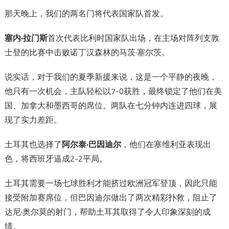
那天晚上，我们的两名门将代表国家队首发。
塞内·拉门斯
首次代表比利时国家队出场，在主场对阵列支敦
士登的比赛中击败诺丁汉森林的马茨·塞尔茨。
说实话，对于我们的夏季新援来说，这是一个平静的夜晚，
他只有一次机会，主队轻松以7-0获胜，最终锁定了他们在美
国、加拿大和墨西哥的席位。两队在七分钟内连进四球，展
现了实力差距。
土耳其也选择了
阿尔泰·巴因迪尔
，他们在塞维利亚表现出
色，将西班牙逼成2-2平局。
土耳其需要一场七球胜利才能挤过欧洲冠军登顶，因此只能
接受附加赛席位，但巴因迪尔做出了两次精彩扑救，阻止了
达尼·奥尔莫的射门，帮助土耳其取得了令人印象深刻的成
绩。