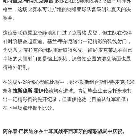
帕特里克·奇纳扎克佩雷·多尔古
在比赛末段将2-2扳平对阵苏
格兰，这场比赛本可让斯堪的纳维亚球队晋级明年夏天的决
赛圈。
这位曼联边翼卫冷静地射门过了克雷格·戈登，但主队在伤停
补时阶段奋起直追。基兰·蒂尔尼送出一记精彩的弧线射门，
为史蒂夫·克拉克的球队重新取得领先，肯尼·麦克莱恩在自己
半场的大胆射门更是锦上添花，汉普顿公园的混乱场面也显
得格外混乱。
在这场4-2的惊心动魄比赛中，那不勒斯组合斯科特·麦克托米
奈和
拉斯穆斯·霍伊伦
德均有进球。青训毕业生麦克托米奈打
出一记精彩倒钩先开纪录，但霍伊伦德（目前从红军租借）
在下半场点球扳平比分。
阿尔泰·巴因迪尔在土耳其战平西班牙的精彩战局中庆祝。