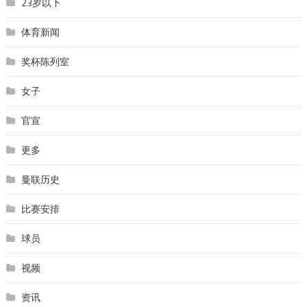
23岁以下
体育新闻
奖杯陈列室
女子
官宣
更多
曼联历史
比赛安排
球员
视频
资讯