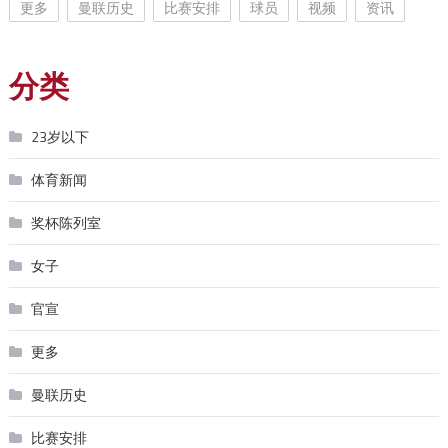
更多
曼联历史
比赛安排
球员
视频
资讯
分类
23岁以下
体育新闻
奖杯陈列室
女子
官宣
更多
曼联历史
比赛安排