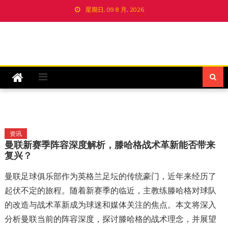
Skip
星期日, 09 8 月, 2026
to
content
资讯
曼联新赛季阵容深度解析，滕哈格战术革新能否带来
复兴？
曼联足球俱乐部作为英格兰足坛的传统豪门，近年来经历了
起伏不定的旅程。随着新赛季的临近，主教练滕哈格对球队
的改造与战术革新成为球迷和媒体关注的焦点。本文将深入
分析曼联当前的阵容深度，探讨滕哈格的战术理念，并展望