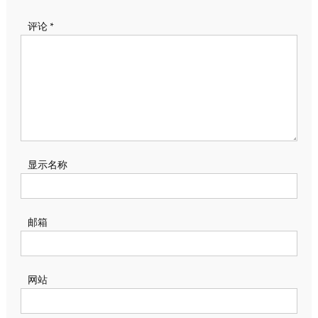
评论
*
显示名称
邮箱
网站