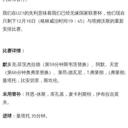
我们在U21的失利意味着我们已经无缘国家联赛杯，他们现在
只剩下12月16日（格林威治时间19：45）与塔姆沃斯的重新
安排比赛。
比赛详情：
默
多克;菲茨杰拉德（第59分钟斯韦茨替换）、阿默、天堂
（第66分钟奥弗里替换）、莱昂;德瓦尼，T.弗莱彻，J.弗莱彻;
曼塔托，比安切里，斯坎伦。
未用替补
：拜恩-休斯，库孔基，麦卡利斯特，伊布拉吉莫
夫。
进球
：曼塔托 35分钟。