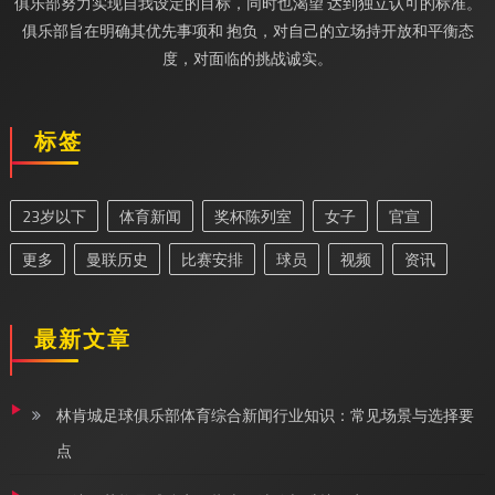
俱乐部努力实现自我设定的目标，同时也渴望 达到独立认可的标准。
俱乐部旨在明确其优先事项和 抱负，对自己的立场持开放和平衡态
度，对面临的挑战诚实。
标签
23岁以下
体育新闻
奖杯陈列室
女子
官宣
更多
曼联历史
比赛安排
球员
视频
资讯
最新文章
林肯城足球俱乐部体育综合新闻行业知识：常见场景与选择要
点