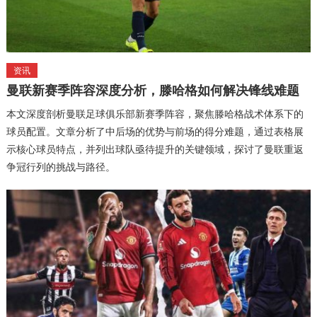
资讯
曼联新赛季阵容深度分析，滕哈格如何解决锋线难题
本文深度剖析曼联足球俱乐部新赛季阵容，聚焦滕哈格战术体系下的
球员配置。文章分析了中后场的优势与前场的得分难题，通过表格展
示核心球员特点，并列出球队亟待提升的关键领域，探讨了曼联重返
争冠行列的挑战与路径。