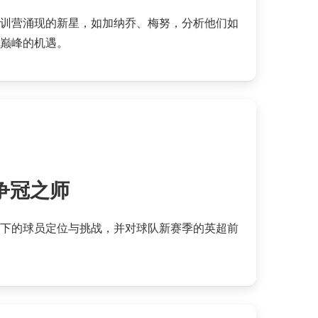
训营涌现的新星，如加纳乔、梅努，分析他们如
巅峰的机遇。
争冠之师
下的球员定位与挑战，并对球队新赛季的英超前