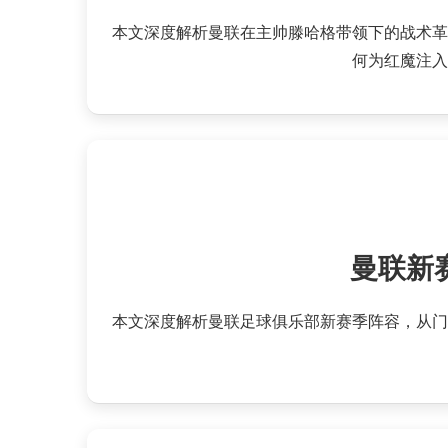
本文深度解析曼联在主帅滕哈格带领下的战术革
何为红魔注入
曼联新
本文深度解析曼联足球俱乐部新赛季阵容，从门