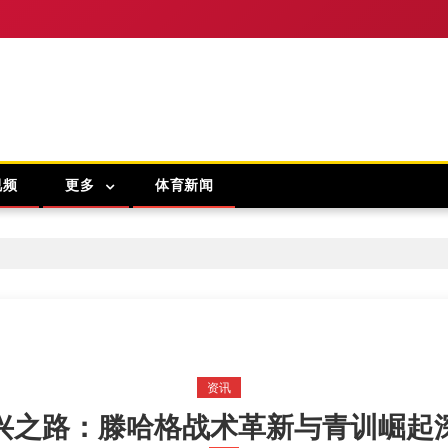
视频
更多
体育新闻
资讯
兴之路：滕哈格战术革新与青训崛起