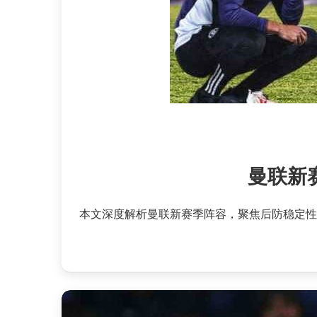
曼联新
本文深度解析曼联新赛季阵容，聚焦后防稳定性