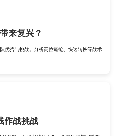
带来复兴？
队优势与挑战。分析高位逼抢、快速转换等战术
线作战挑战