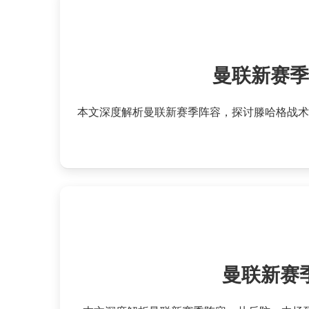
曼联新赛季
本文深度解析曼联新赛季阵容，探讨滕哈格战术
曼联新赛